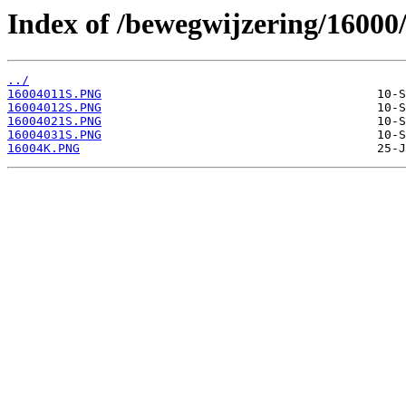
Index of /bewegwijzering/16000
../
16004011S.PNG
16004012S.PNG
16004021S.PNG
16004031S.PNG
16004K.PNG