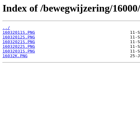
Index of /bewegwijzering/16000
../
16032011S.PNG
16032012S.PNG
16032021S.PNG
16032022S.PNG
16032031S.PNG
16032K.PNG