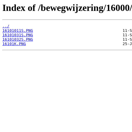
Index of /bewegwijzering/16000
../
16101011S.PNG
16101031S.PNG
16101032S.PNG
16101K.PNG