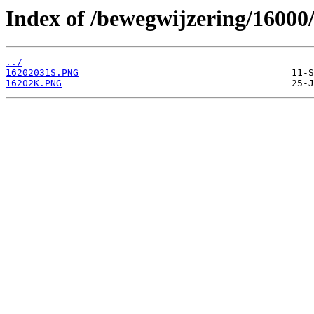
Index of /bewegwijzering/16000
../
16202031S.PNG
16202K.PNG