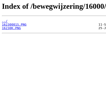
Index of /bewegwijzering/16000
../
16230001S.PNG
16230K.PNG