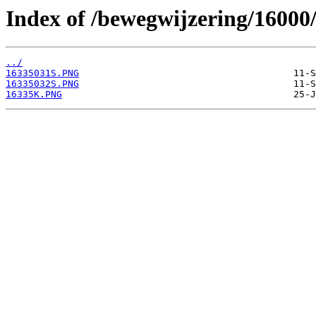
Index of /bewegwijzering/16000
../
16335031S.PNG
16335032S.PNG
16335K.PNG