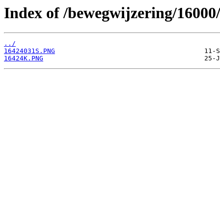
Index of /bewegwijzering/16000
../
16424031S.PNG
16424K.PNG