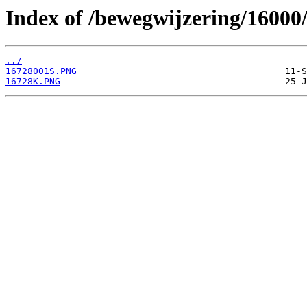
Index of /bewegwijzering/16000
../
16728001S.PNG
16728K.PNG