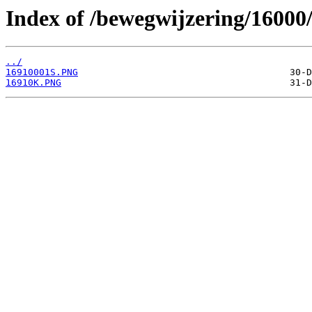
Index of /bewegwijzering/16000
../
16910001S.PNG
16910K.PNG