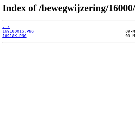
Index of /bewegwijzering/16000
../
16918001S.PNG
16918K.PNG