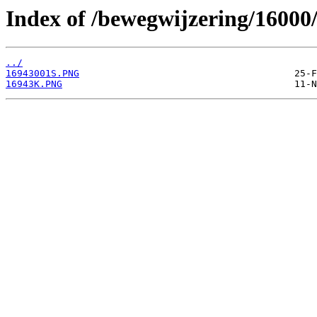
Index of /bewegwijzering/16000
../
16943001S.PNG
16943K.PNG