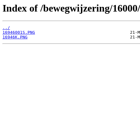
Index of /bewegwijzering/16000
../
16946001S.PNG
16946K.PNG