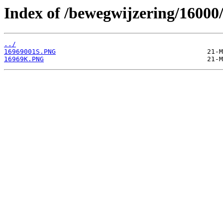
Index of /bewegwijzering/16000
../
16969001S.PNG
16969K.PNG