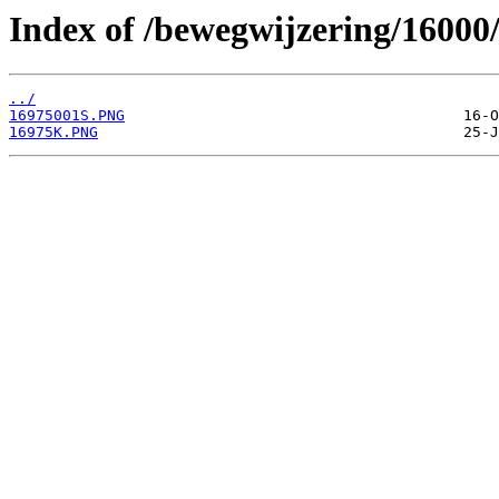
Index of /bewegwijzering/16000
../
16975001S.PNG
16975K.PNG