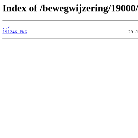
Index of /bewegwijzering/19000
../
19124K.PNG