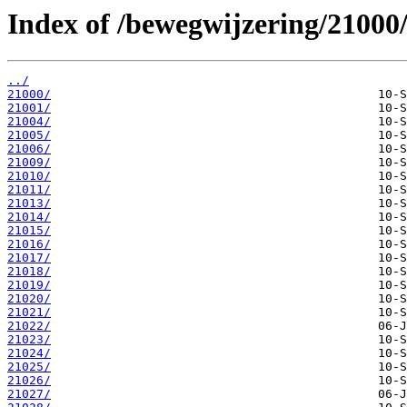
Index of /bewegwijzering/21000
../
21000/
21001/
21004/
21005/
21006/
21009/
21010/
21011/
21013/
21014/
21015/
21016/
21017/
21018/
21019/
21020/
21021/
21022/
21023/
21024/
21025/
21026/
21027/