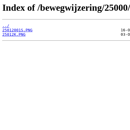
Index of /bewegwijzering/25000
../
25012001S.PNG
25012K.PNG