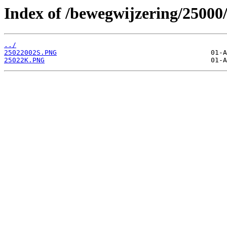
Index of /bewegwijzering/25000
../
25022002S.PNG
25022K.PNG