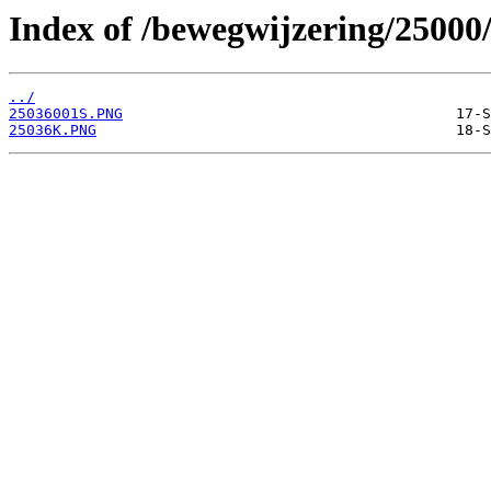
Index of /bewegwijzering/25000
../
25036001S.PNG
25036K.PNG