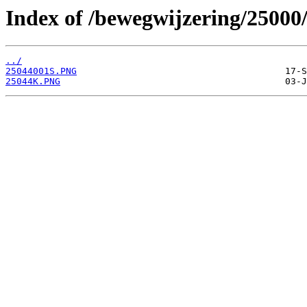
Index of /bewegwijzering/25000
../
25044001S.PNG
25044K.PNG