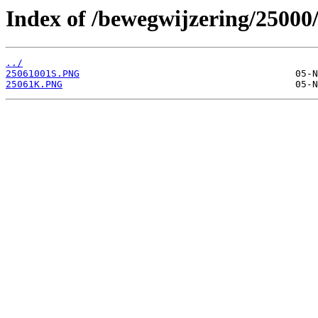
Index of /bewegwijzering/25000
../
25061001S.PNG
25061K.PNG