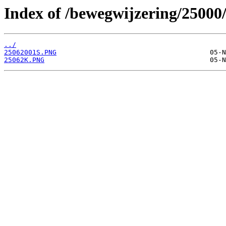
Index of /bewegwijzering/25000
../
25062001S.PNG
25062K.PNG