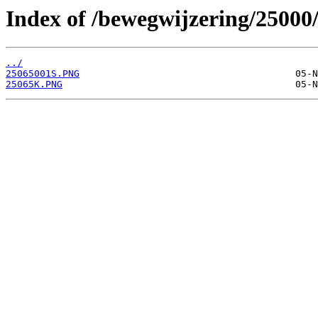
Index of /bewegwijzering/25000
../
25065001S.PNG
25065K.PNG