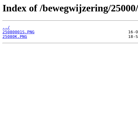
Index of /bewegwijzering/25000
../
25080001S.PNG
25080K.PNG