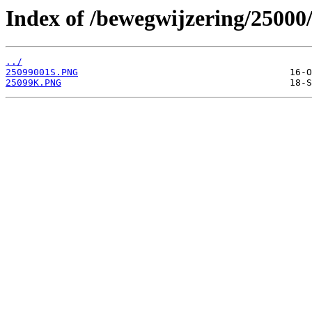
Index of /bewegwijzering/25000
../
25099001S.PNG
25099K.PNG