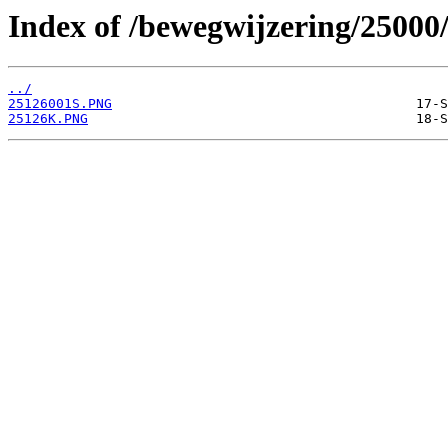
Index of /bewegwijzering/25000
../
25126001S.PNG
25126K.PNG