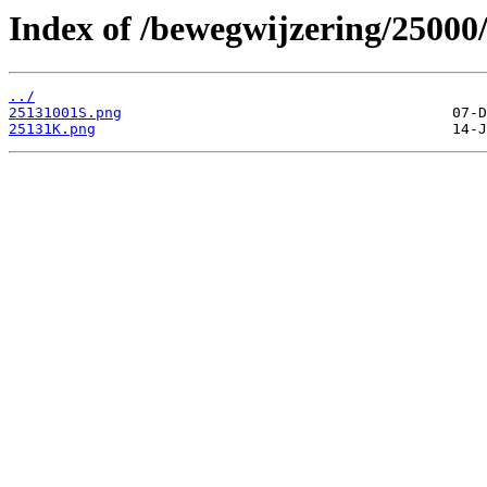
Index of /bewegwijzering/25000
../
25131001S.png
25131K.png