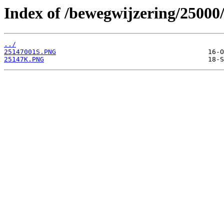
Index of /bewegwijzering/25000
../
25147001S.PNG
25147K.PNG