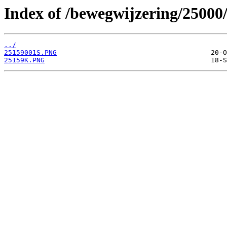
Index of /bewegwijzering/25000
../
25159001S.PNG
25159K.PNG