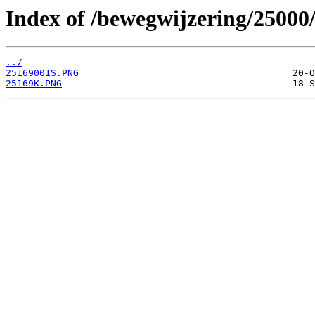
Index of /bewegwijzering/25000
../
25169001S.PNG
25169K.PNG