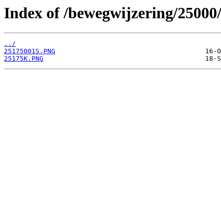
Index of /bewegwijzering/25000
../
25175001S.PNG
25175K.PNG