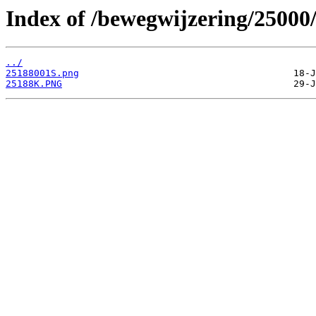
Index of /bewegwijzering/25000
../
25188001S.png
25188K.PNG