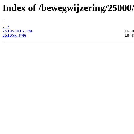
Index of /bewegwijzering/25000
../
25195001S.PNG
25195K.PNG