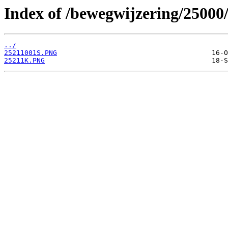
Index of /bewegwijzering/25000
../
25211001S.PNG
25211K.PNG