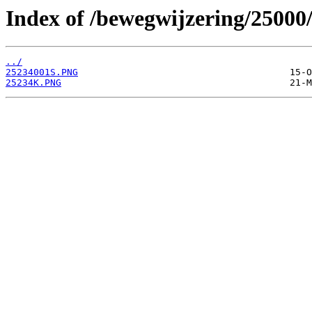
Index of /bewegwijzering/25000
../
25234001S.PNG
25234K.PNG