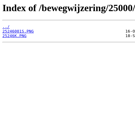
Index of /bewegwijzering/25000
../
25246001S.PNG
25246K.PNG