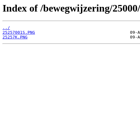
Index of /bewegwijzering/25000
../
25257001S.PNG
25257K.PNG