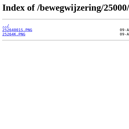
Index of /bewegwijzering/25000
../
25264001S.PNG
25264K.PNG