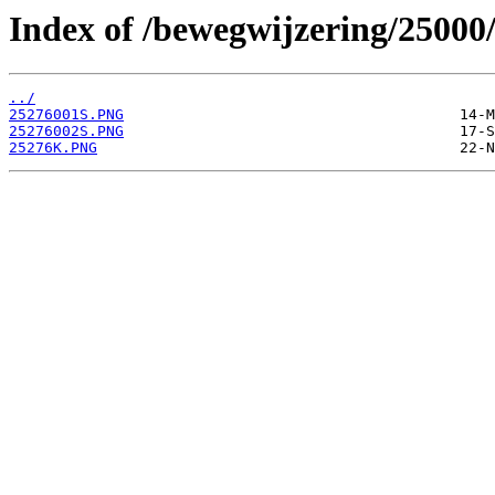
Index of /bewegwijzering/25000
../
25276001S.PNG
25276002S.PNG
25276K.PNG