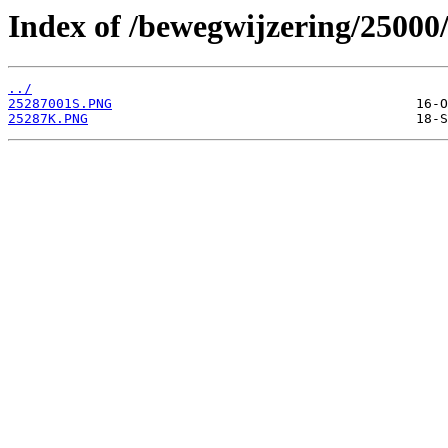
Index of /bewegwijzering/25000
../
25287001S.PNG
25287K.PNG