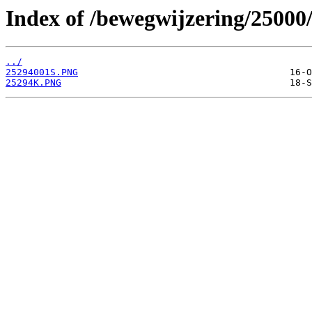
Index of /bewegwijzering/25000
../
25294001S.PNG
25294K.PNG