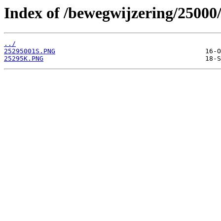
Index of /bewegwijzering/25000
../
25295001S.PNG
25295K.PNG