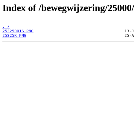
Index of /bewegwijzering/25000
../
25325001S.PNG
25325K.PNG