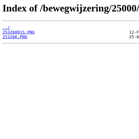
Index of /bewegwijzering/25000
../
25326001S.PNG
25326K.PNG