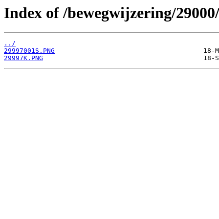
Index of /bewegwijzering/29000
../
29997001S.PNG
29997K.PNG