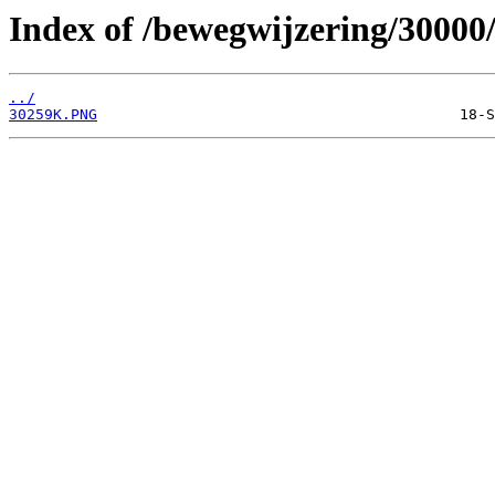
Index of /bewegwijzering/30000
../
30259K.PNG