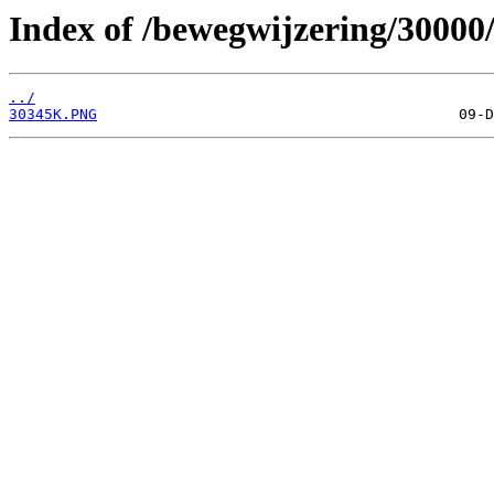
Index of /bewegwijzering/30000
../
30345K.PNG