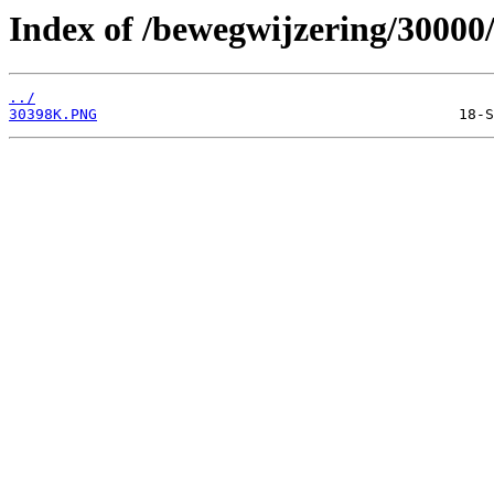
Index of /bewegwijzering/30000
../
30398K.PNG