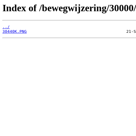
Index of /bewegwijzering/30000
../
30440K.PNG