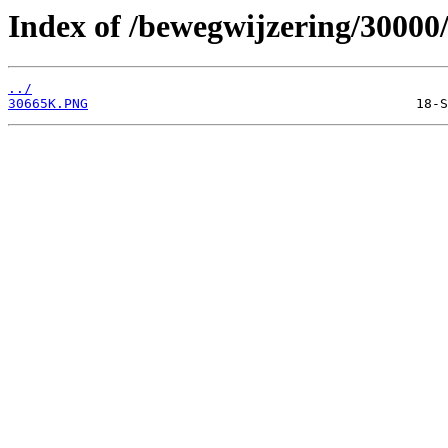
Index of /bewegwijzering/30000
../
30665K.PNG